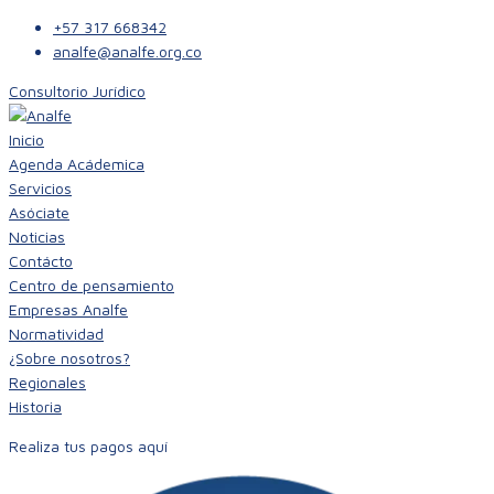
S
+57 317 668342
k
analfe@analfe.org.co
i
Consultorio Jurídico
p
t
Inicio
o
Agenda Acádemica
c
Servicios
o
Asóciate
n
Noticias
t
Contácto
e
Centro de pensamiento
n
Empresas Analfe
t
Normatividad
¿Sobre nosotros?
Regionales
Historia
Realiza tus pagos aquí