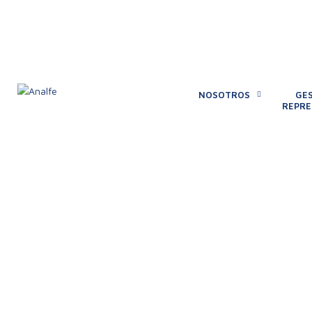
+57 317 668342
analfe@analfe.org.co
NOSOTROS
GES
REPRE
Así transcurrió e
Foro de Empresa
la Economía
Solidaria