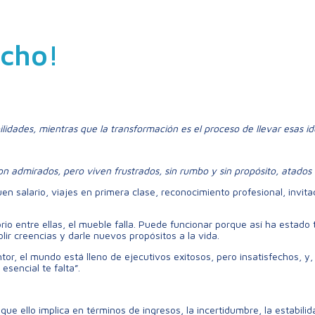
echo!
ilidades, mientras que la transformación es el proceso de llevar esas id
n admirados, pero viven frustrados, sin rumbo y sin propósito, atados
en salario, viajes en primera clase, reconocimiento profesional, invita
rio entre ellas, el mueble falla. Puede funcionar porque así ha estado
ir creencias y darle nuevos propósitos a la vida.
ntor, el mundo está lleno de ejecutivos exitosos, pero insatisfechos, 
esencial te falta”.
que ello implica en términos de ingresos, la incertidumbre, la estabilid