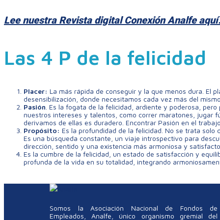
Lee nuestra Revista digital Conexión Analfe aquí
Las 4 P de la felicidad
Placer:
La más rápida de conseguir y la que menos dura. El pl
desensibilización, donde necesitamos cada vez más del mismo e
Pasión
. Es la fogata de la felicidad, ardiente y poderosa, 
nuestros intereses y talentos, como correr maratones, jugar f
derivamos de ellas es duradero. Encontrar Pasión en el trabajo
Propósito:
Es la profundidad de la felicidad. No se trata solo
Es una búsqueda constante, un viaje introspectivo para descu
dirección, sentido y una existencia más armoniosa y satisfacto
Es la cumbre de la felicidad, un estado de satisfacción y equil
profunda de la vida en su totalidad, integrando armoniosamente
Somos la Asociación Nacional de Fondos de
Empleados, Analfe, único organismo gremial del