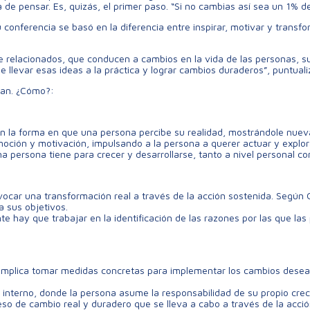
 de pensar. Es, quizás, el primer paso. “Si no cambias así sea un 1% d
 conferencia se basó en la diferencia entre inspirar, motivar y transfo
e relacionados, que conducen a cambios en la vida de las personas, su
e llevar esas ideas a la práctica y lograr cambios duraderos”, puntuali
tan. ¿Cómo?:
en la forma en que una persona percibe su realidad, mostrándole nueva
oción y motivación, impulsando a la persona a querer actuar y explo
na persona tiene para crecer y desarrollarse, tanto a nivel personal c
vocar una transformación real a través de la acción sostenida. Según G
a sus objetivos.
e hay que trabajar en la identificación de las razones por las que la
; implica tomar medidas concretas para implementar los cambios desea
 interno, donde la persona asume la responsabilidad de su propio creci
eso de cambio real y duradero que se lleva a cabo a través de la acció