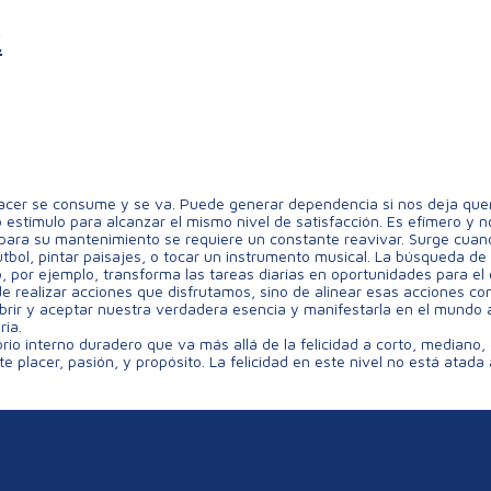
.
acer se consume y se va. Puede generar dependencia si nos deja quer
stímulo para alcanzar el mismo nivel de satisfacción. Es efímero y no
pero para su mantenimiento se requiere un constante reavivar. Surge 
útbol, pintar paisajes, o tocar un instrumento musical. La búsqueda 
, por ejemplo, transforma las tareas diarias en oportunidades para el c
 de realizar acciones que disfrutamos, sino de alinear esas acciones co
brir y aceptar nuestra verdadera esencia y manifestarla en el mundo 
ria.
ibrio interno duradero que va más allá de la felicidad a corto, mediano
 placer, pasión, y propósito. La felicidad en este nivel no está atada 